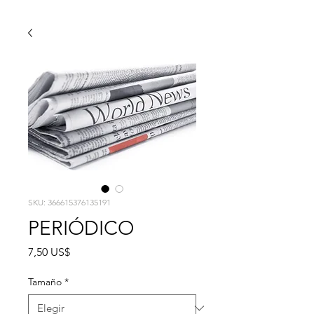
SKU: 366615376135191
PERIÓDICO
Precio
7,50 US$
Tamaño
*