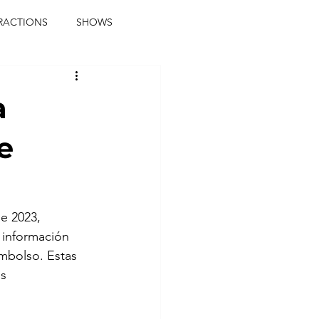
RACTIONS
SHOWS
music journalist
a
ainment
the real blaqkat
e
journalist
parties
e 2023, 
 información 
embolso. Estas 
s 