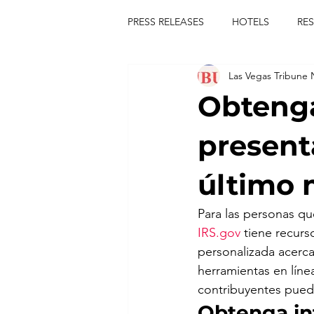
PRESS RELEASES
HOTELS
RE
Las Vegas Tribune
TOURS
FESTIVALS
CON
Obtenga
publict
las vegas tribune news
present
último 
rties
king scorpio
jerry c
Para las personas q
IRS.gov
 tiene recur
comiesha monica
personalizada acerca
herramientas en líne
contribuyentes pued
Obtenga in