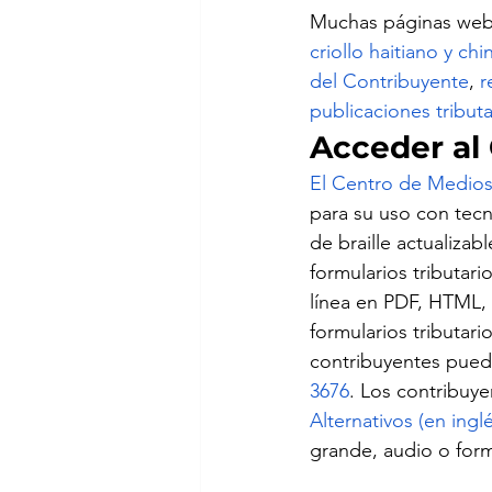
Muchas páginas web 
criollo haitiano y chi
del Contribuyente
, 
r
publicaciones tributa
Acceder al
El Centro de Medios 
para su uso con tecn
de braille actualiza
formularios tributar
línea en PDF, HTML, e
formularios tributari
contribuyentes puede
3676
. Los contribuy
Alternativos (en ingl
grande, audio o form