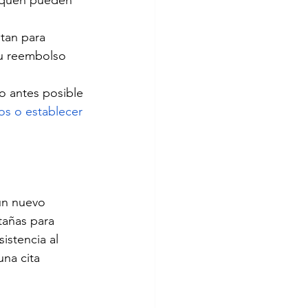
fiquen pueden 
tan para 
su reembolso 
 antes posible 
os o establecer 
un nuevo 
añas para 
istencia al 
na cita 