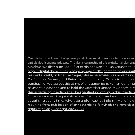
Our mission is to inform the general public in entertainment, social updates, e
and distributing press releases. The rights ownership of this website, all dom
broadcast. We
distribute 5,000 flier cards per week in Las Vegas to to
of your digital domain link, company logo and/or photo to be distrib
residents weekly in local Las Vegas, please be advised our advertisin
Conferences, Venues, and Entertainment Industry. Our distribution ex
purchasing, you accept the terms of this agreement. Full amount must 
payment in advance and to hold the Advertiser and/or its Agency joint
this advertising insertion shall be specified in writing in this insertio
full acceptance of the provisions specified herein. An insertion order
advertising at any time. Advertiser and/or Agency indemnify and hold 
resulting from publication of any advertising for which the Advertiser i
rights of privacy. Copright 2026-2027
#blaqkat #comieshamonica #blackcat #lasvegasnews #lasvegas #lasvegasjournalis
#LASVEGASTRIBUNE