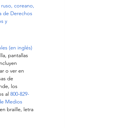
 ruso, coreano, 
a de Derechos 
s y 
les (en inglés)
a, pantallas 
incluyen 
ar o ver en 
sas de 
nde, los 
s al 
800-829-
 de Medios 
n braille, letra 