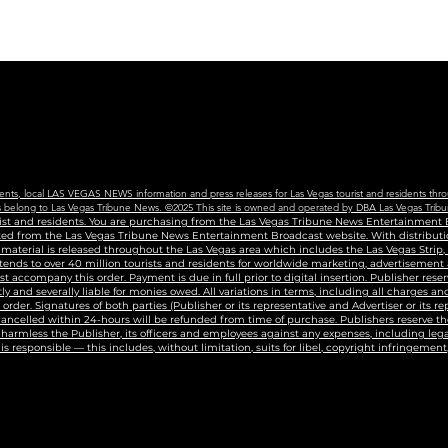
Edu
Cen
vents, local LAS VEGAS NEWS information and press releases for Las Vegas tourist and residents thro
ains belong to Las Vegas Tribune News. ©2025 This site is owned and operated by DBA Las Vegas Tribu
urist and residents. You are purchasing from the Las Vegas Tribune News Entertainment B
uted from the Las Vegas Tribune News Entertainment Broadcast website. With distributio
g material is released throughout the Las Vegas area which includes the Las Vegas Strip
tends to over 40 million tourists and residents for worldwide marketing, advertisement
accompany this order. Payment is due in full prior to digital insertion. Publisher reser
ly and severally liable for monies owed. All variations in terms, including all charges 
n order. Signatures of both parties (Publisher or its representative and Advertiser or its r
 cancelled within 24-hours will be refunded from time of purchase. Publishers reserve the
harmless the Publisher, its officers and employees against any expenses, including legal
s responsible — this includes, without limitation, suits for libel, copyright infringement,
t #lasvegaspublicist #ladioftheknyte