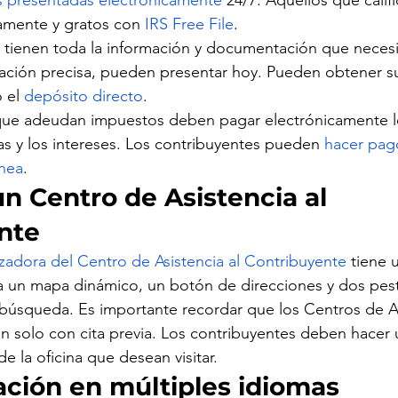
s presentadas electrónicamente
 24/7. Aquellos que cali
amente y gratos con 
IRS Free File
.
s tienen toda la información y documentación que necesi
ración precisa, pueden presentar hoy. Pueden obtener 
 el 
depósito directo
.
que adeudan impuestos deben pagar electrónicamente lo
tas y los intereses. Los contribuyentes pueden 
hacer pag
ínea
.
n Centro de Asistencia al 
nte
izadora del Centro de Asistencia al Contribuyente
 tiene 
a un mapa dinámico, un botón de direcciones y dos pest
e búsqueda. Es importante recordar que los Centros de As
 solo con cita previa. Los contribuyentes deben hacer u
 la oficina que desean visitar.
ación en múltiples idiomas