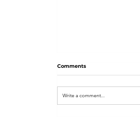
Comments
Write a comment...
Indivisible Las Vegas
Plans Peaceful, Powerful
No Kings Rally with
Coalition of Partners