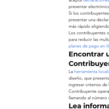
acepta 
declaracione
presentar electrónic
Si los contribuyente
presentar una decla
más rápido eligiendo
Los contribuyentes 
para reducir las mul
planes de pago en l
Encontrar u
Contribuye
La 
herramienta local
diseño, que present
ingresar criterios d
Contribuyente operan
llamando al número de
Lea inform