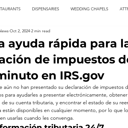
STAURANTS
DISPENSARIES
WEDDING CHAPELS
ATT
 News
Oct 2, 2024
2 min read
CERTS
ENTERTAINMENT
comiesha monica
las vegas
 ayuda rápida para l
blaqkat
adi of the knyte
live band
usic enetert
ación de impuestos d
minuto en IRS.gov
artier
Jewel c carter
pink passion
food
drinks
ue aún no han presentado su declaración de impuestos d
sos para ayudarles a presentar electrónicamente, obtener
 de su cuenta tributaria, y encontrar el estado de su re
a están disponibles en cualquier momento, por lo que lo
en usarlas cuando les convenga.
formación tributaria 24/7