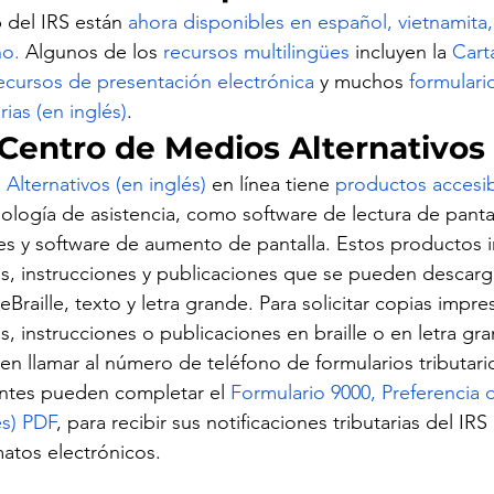
del IRS están 
ahora disponibles en español, vietnamita,
no.
 Algunos de los 
recursos multilingües
 incluyen la 
Cart
ecursos de presentación electrónica
 y muchos 
formulario
rias (en inglés)
.
 Centro de Medios Alternativos
Alternativos (en inglés)
 en línea tiene 
productos accesib
ología de asistencia, como software de lectura de pantall
bles y software de aumento de pantalla. Estos productos 
ios, instrucciones y publicaciones que se pueden descarg
Braille, texto y letra grande. Para solicitar copias impre
os, instrucciones o publicaciones en braille o en letra gra
n llamar al número de teléfono de formularios tributario
entes pueden completar el 
Formulario 9000, Preferencia
és) PDF
, para recibir sus notificaciones tributarias del IRS e
atos electrónicos.