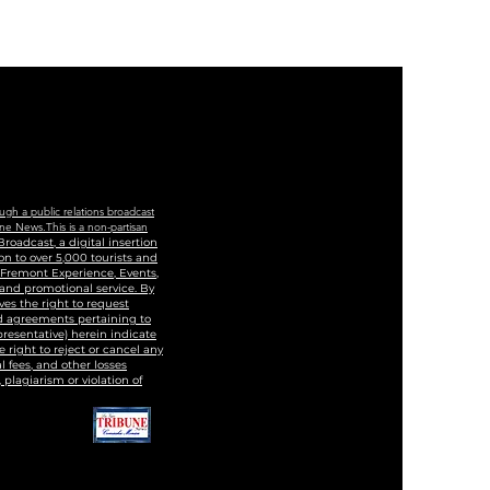
cation And Training
ter
ugh a public relations broadcast
ne News.This is a non-partisan
roadcast, a digital insertion
n to over 5,000 tourists and
, Fremont Experience, Events,
 and promotional service. By
ves the right to request
and agreements pertaining to
epresentative) herein indicate
 right to reject or cancel any
 fees, and other losses
 plagiarism or violation of