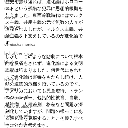
pink passion
歴史を振り返れば、進化論はホロコー
ストという残酷な犯罪に思想的根拠を
food
与えました。東西冷戦時代にはマルク
drinks
ス主義、共産主義の元で無数の人々が
journalist
虐殺されましたが、マルクス主義、共
parties
産主義を下支えしているのが進化論で
す。
comiesha monica
ladi of the knyte
しかし、このような悲劇について根本
blaqkat
的な反省もされず、進化論による文明
支配は強まりました。何世代にもわた
s vegas
って進化論は害毒をもたらし続け、人
ls vegas
類の道徳的危機を招いているのです。
las vegas
アメリカにおいても児童虐待、トラン
music journalist
スジェンダー、包括的性教育、自殺、
精神病、人種差別、格差など問題が深
music publicist
刻化していますが、問題の根っこにあ
music journalist
る進化論を克服することこそ優先すべ
las vegas tribune news
きことだと考えます。