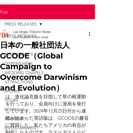
Post
PRESS RELEASES
Las Vegas Tribune News
PRESS RELEASES
Jun 4, 2025
3 min read
日本の一般社団法人
HOTELS
GCODE（Global
RESTAURANTS
DISPENSARIES
Campaign to
WEDDING CHAPELS
Overcome Darwinism
ATTRACTIONS
and Evolution）
SHOWS
は、進化論克服を目指して草の根運動
TOURS
を行っており、会員向けに漫画を発行
FESTIVALS
しています。2024年12月25日付から連
載が始まった英語版は、GCODEの趣旨
CONCERTS
に賛同した、私たちアメリカの有志が
ENTERTAINMENT
制作したものです。ラスベガストリビ