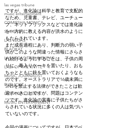
las vegas tribune
ですが、進化論は科学と教育で支配的
music entertainment
なため、児童書、テレビ、ユーチュー
COMIESHA MONICA
ブ、ネットフリックスなどでは進化論
を一方的に教える内容が洪水のように
S VEGAS
もたらされています。
LAS VEGAS
まだ成長過程にあり、判断力の弱い子
BLAQKAT
供がこのような間違った情報にさらさ
LAS VEGAS TRIBUNENEWS
れ続けるようにすることは、子供の周
りに、毒入りケーキを置いたり、おも
LADI OF THE KNYTE
ちゃとともに銃を置いておくようなも
MUSIC JOURNALIST
のです。オーストラリアで16歳未満に
PUBLICIST
SNSを禁止する法律ができたことは歓
迎すべきことですが、問題はコンテン
LAS VEGAS EVENTS
ツです。進化論の害毒に子供たちがさ
MUSIC ENTERTAINMENT
らされている状況に多くの人は気づい
ていないのです。
今回の漫画についてですが、日本でベ