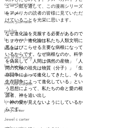
comiesha monica
ューン紙を通して、この漫画シリーズ
las vegas
をアメリカの読者の皆様に見ていただ
けていることを光栄に思います。
music journalist
publict
なぜ進化論を克服する必要があるので
las vegas tribune news
しょうか。進化論は私たち人類文明に
悪をはびこらせる主要な病根になって
blaqkat
いるからです。なぜ病根なのか。科学
adi of the knyte
を偽装して「人間は偶然の産物」「人
live band
間の究極の祖先は物質（分子）」「生
存闘争によって進化してきたし、今も
usic enetertainment
生存闘争によって進化している」とい
the real blaqkat
う思想によって、私たちの命と愛の根
rties
源者、神を追い出し
king scorpio
、神の愛が見えないようにしているか
らです。
jerry cartier
Jewel c carter