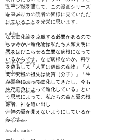
comiesha monica
ューン紙を通して、この漫画シリーズ
las vegas
をアメリカの読者の皆様に見ていただ
けていることを光栄に思います。
music journalist
publict
なぜ進化論を克服する必要があるので
las vegas tribune news
しょうか。進化論は私たち人類文明に
悪をはびこらせる主要な病根になって
blaqkat
いるからです。なぜ病根なのか。科学
adi of the knyte
を偽装して「人間は偶然の産物」「人
live band
間の究極の祖先は物質（分子）」「生
存闘争によって進化してきたし、今も
usic enetertainment
生存闘争によって進化している」とい
the real blaqkat
う思想によって、私たちの命と愛の根
rties
源者、神を追い出し
king scorpio
、神の愛が見えないようにしているか
らです。
jerry cartier
Jewel c carter