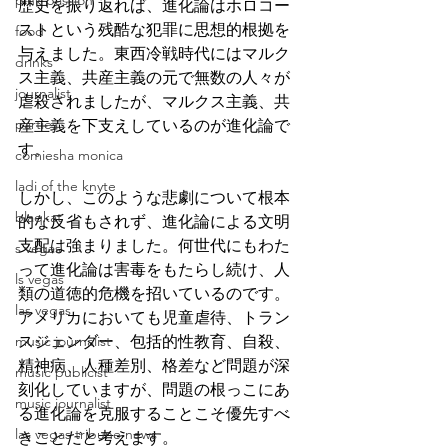
pink passion
歴史を振り返れば、進化論はホロコー
ストという残酷な犯罪に思想的根拠を
food
与えました。東西冷戦時代にはマルク
drinks
ス主義、共産主義の元で無数の人々が
journalist
虐殺されましたが、マルクス主義、共
parties
産主義を下支えしているのが進化論で
す。
comiesha monica
ladi of the knyte
しかし、このような悲劇について根本
blaqkat
的な反省もされず、進化論による文明
支配は強まりました。何世代にもわた
s vegas
って進化論は害毒をもたらし続け、人
ls vegas
類の道徳的危機を招いているのです。
las vegas
アメリカにおいても児童虐待、トラン
music journalist
スジェンダー、包括的性教育、自殺、
精神病、人種差別、格差など問題が深
music publicist
刻化していますが、問題の根っこにあ
music journalist
る進化論を克服することこそ優先すべ
las vegas tribune news
きことだと考えます。