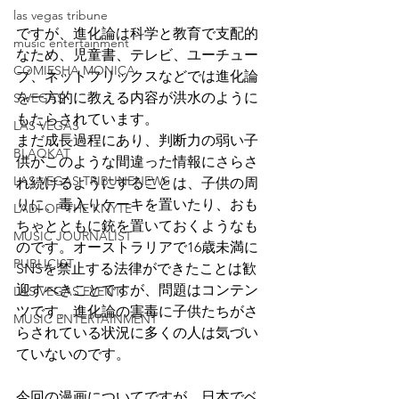
las vegas tribune
ですが、進化論は科学と教育で支配的
music entertainment
なため、児童書、テレビ、ユーチュー
COMIESHA MONICA
ブ、ネットフリックスなどでは進化論
を一方的に教える内容が洪水のように
S VEGAS
もたらされています。
LAS VEGAS
まだ成長過程にあり、判断力の弱い子
BLAQKAT
供がこのような間違った情報にさらさ
LAS VEGAS TRIBUNENEWS
れ続けるようにすることは、子供の周
りに、毒入りケーキを置いたり、おも
LADI OF THE KNYTE
ちゃとともに銃を置いておくようなも
MUSIC JOURNALIST
のです。オーストラリアで16歳未満に
PUBLICIST
SNSを禁止する法律ができたことは歓
迎すべきことですが、問題はコンテン
LAS VEGAS EVENTS
ツです。進化論の害毒に子供たちがさ
MUSIC ENTERTAINMENT
らされている状況に多くの人は気づい
ていないのです。
今回の漫画についてですが、日本でベ