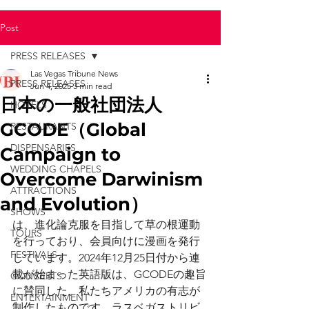
Post
PRESS RELEASES
Las Vegas Tribune News
PRESS RELEASES
Jun 4, 2025
3 min read
日本の一般社団法人
HOTELS
GCODE（Global
RESTAURANTS
DISPENSARIES
Campaign to
WEDDING CHAPELS
Overcome Darwinism
ATTRACTIONS
and Evolution）
SHOWS
は、進化論克服を目指して草の根運動
TOURS
を行っており、会員向けに漫画を発行
FESTIVALS
しています。2024年12月25日付から連
載が始まった英語版は、GCODEの趣旨
CONCERTS
に賛同した、私たちアメリカの有志が
ENTERTAINMENT
制作したものです。ラスベガストリビ